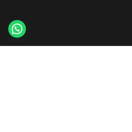
Instalação Limpeza e Manutenção
Transformação de seu ambiente com alta qualidade!
Revenda de produtos: