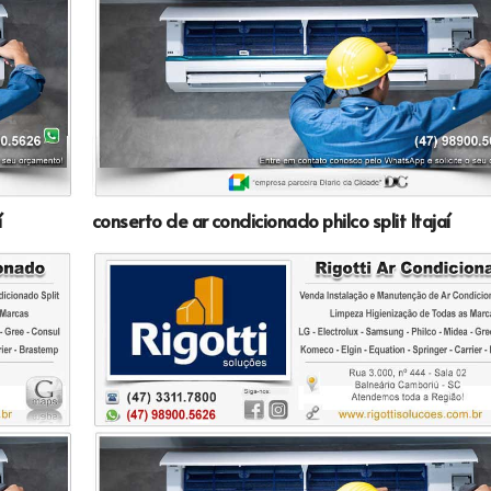
í
conserto de ar condicionado philco split Itajaí