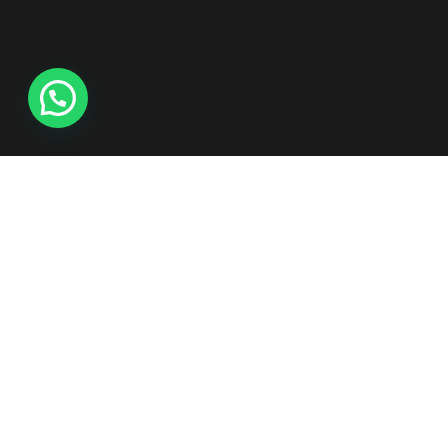
Instalação Limpeza e Manutenção
Transformação de seu ambiente com alta qualidade!
Revenda de produtos: