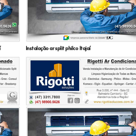
í
Instalação ar split philco Itajaí