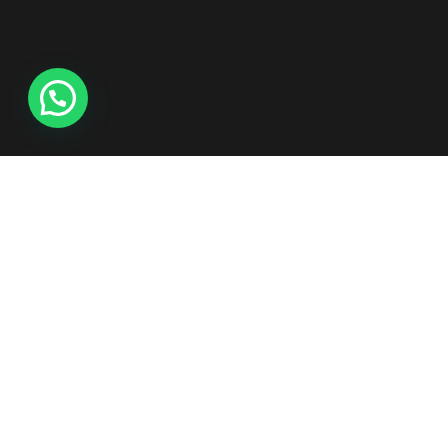
Instalação Limpeza e Manutenção
Transformação de seu ambiente com alta qualidade!
Revenda de produtos: