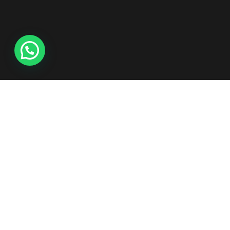
Instalação Limpeza e Manutenção
Transformação de seu ambiente com alta qualidade!
Revenda de produtos: